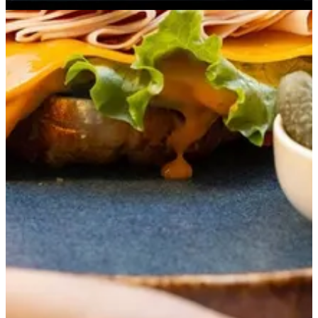
2034782183
تواصل مع الفرع
احصل علي الاتجاهات