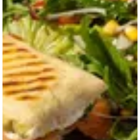
Salmon Panini
416 ج.م
تعليمات خاصة