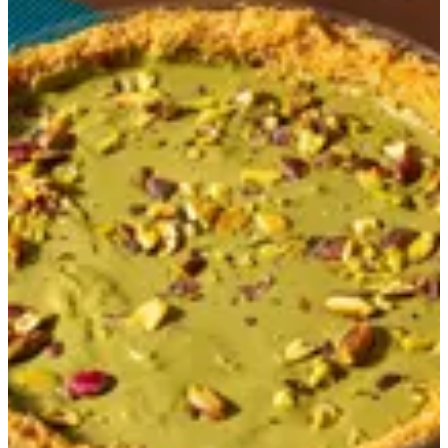
Pistachio Cloud
995 ج.م
تعليمات خاصة