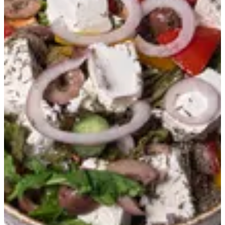
Greek Salad
148 ج.م
تعليمات خاصة