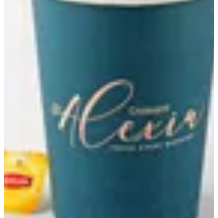
Flavoured Tea
52 ج.م
تعليمات خاصة