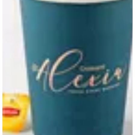
Earl Grey Tea
52 ج.م
تعليمات خاصة